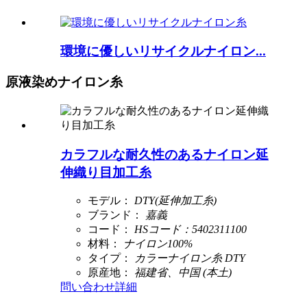
環境に優しいリサイクルナイロン...
原液染めナイロン糸
カラフルな耐久性のあるナイロン延
伸織り目加工糸
モデル：
DTY(延伸加工糸)
ブランド：
嘉義
コード：
HSコード：5402311100
材料：
ナイロン100%
タイプ：
カラーナイロン糸 DTY
原産地：
福建省、中国 (本土)
問い合わせ
詳細