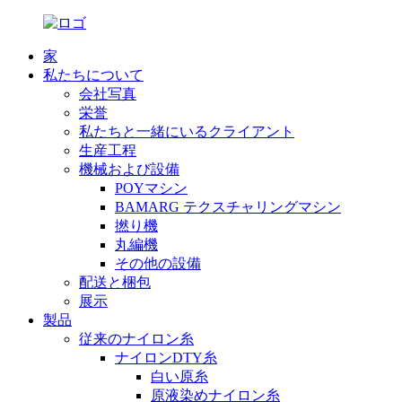
家
私たちについて
会社写真
栄誉
私たちと一緒にいるクライアント
生産工程
機械および設備
POYマシン
BAMARG テクスチャリングマシン
撚り機
丸編機
その他の設備
配送と梱包
展示
製品
従来のナイロン糸
ナイロンDTY糸
白い原糸
原液染めナイロン糸