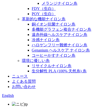
メランジナイロン糸
FDY（生白）
POY（生白）
革新的な機能ナイロン糸
銅イオン抗菌ナイロン糸
多機能グラフェン複合ナイロン糸
遠赤外線ヘルスケアナイロン糸
冷感ナイロン糸
ハロゲンフリー難燃ナイロン糸
Genanium ヘルスケア ナイロン糸
コーヒーかすナイロン糸
環境に優しい糸
リサイクルナイロン糸
生分解性 PLA (100% 天然糸) 糸
ニュース
よくある質問
お問い合わせ
English