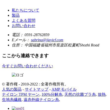
私たちについて
製品
よくある質問
お問い合わせ
電話：
0591-28762859
Eメール：
sabrina@jiayicf.com
住所：
中国福建省福州市長楽区松夏町Shozhi Road
ここから連絡できます
今すぐお問い合わせください
© 著作権 - 2010-2022 : 全著作権所有。
人気の製品
-
サイトマップ
-
AMP モバイル
ナイロン TPM ヤーン
,
100%分解糸
,
天然の抗菌プラ糸
,
放熱
,
生地糸繊維
,
遠赤外線ナイロン糸
,